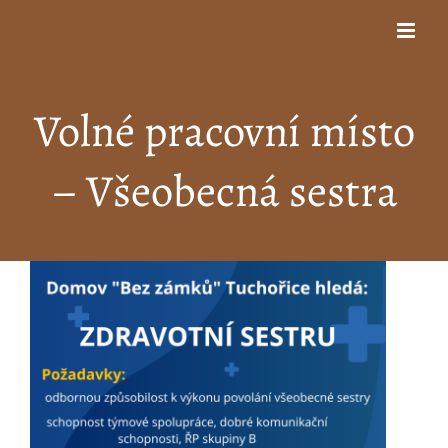
Přeskočit
na
obsah
Volné pracovní místo
– Všeobecná sestra