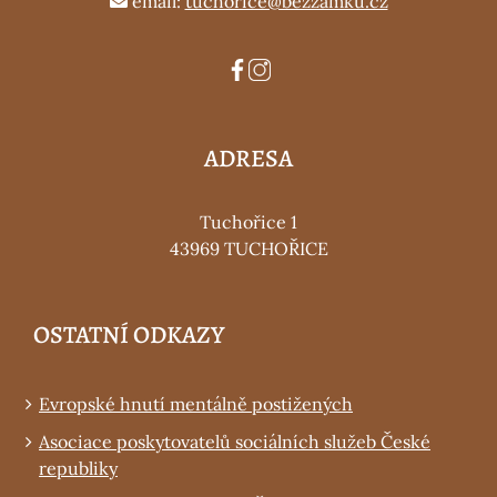
email:
tuchorice@bezzamku.cz
ADRESA
Tuchořice 1
43969 TUCHOŘICE
OSTATNÍ ODKAZY
Evropské hnutí mentálně postižených
Asociace poskytovatelů sociálních služeb České
republiky