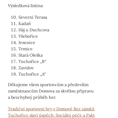
Výsledková listina:
Severní Terasa
Kadaň
Háj u Duchcova
Všebořice
Jesenice
Trmice
Stará Oleška
Tuchořice „B“
Zavidov
Tuchořice „A“
Děkujeme všem sportovcům a především
zaměstnancům Domova za skvělou přípravu
a bezchybný průběh her.
Tradiční sportovní hry v Domově Bez zámků
Tuchořice slaví úspěch: Sociální péče a Pakt