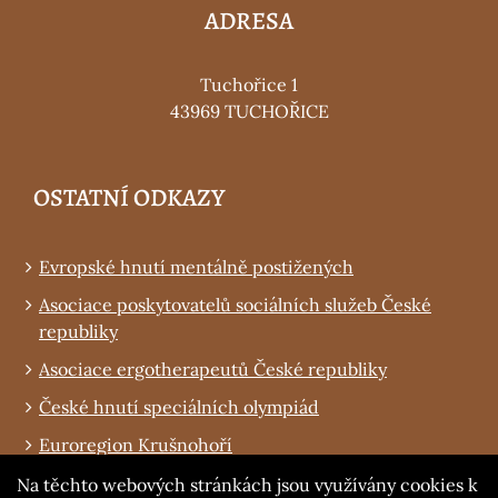
ADRESA
Tuchořice 1
43969 TUCHOŘICE
OSTATNÍ ODKAZY
Evropské hnutí mentálně postižených
Asociace poskytovatelů sociálních služeb České
republiky
Asociace ergotherapeutů České republiky
České hnutí speciálních olympiád
Euroregion Krušnohoří
Obec Tuchořice
Na těchto webových stránkách jsou využívány cookies k