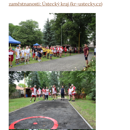
zaměstnanosti: Ústecký kraj (kr-ustecky.cz)